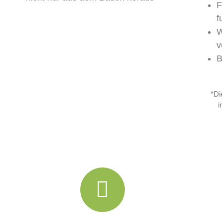
F
f
W
v
B
*Di
i