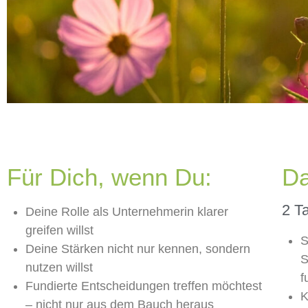
Für Dich, wenn Du:
Da
2 T
Deine Rolle als Unternehmerin klarer
greifen willst
S
Deine Stärken nicht nur kennen, sondern
S
nutzen willst
f
Fundierte Entscheidungen treffen möchtest
K
– nicht nur aus dem Bauch heraus