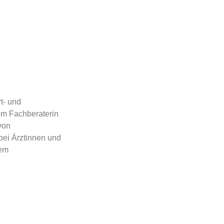
t- und
dem Fachberaterin
von
bei Ärztinnen und
dem