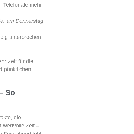
n Telefonate mehr
der am Donnerstag
ändig unterbrochen
r Zeit für die
d pünktlichen
 – So
akte, die
 wertvolle Zeit –
n Feierabend fehlt.