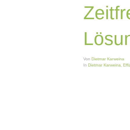
Zeitf
Lösu
Von
Dietmar Karweina
In
Dietmar Karweina
,
Effi