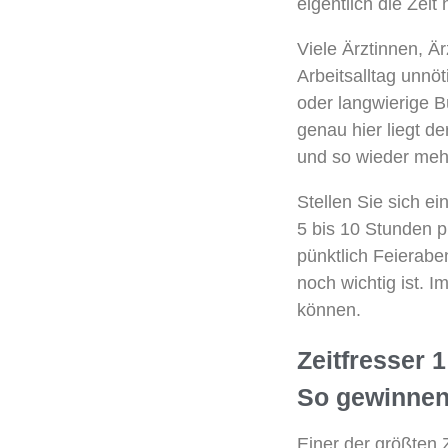
eigentlich die Zeit 
Viele Ärztinnen, Ä
Arbeitsalltag unnö
oder langwierige Bü
genau hier liegt de
und so wieder mehr 
Stellen Sie sich e
5 bis 10 Stunden 
pünktlich Feierab
noch wichtig ist. I
können.
Zeitfresser 
So gewinnen 
Einer der größten 