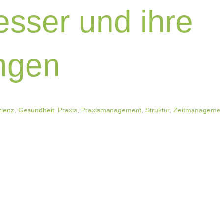
resser und ihre
ngen
zienz
,
Gesundheit
,
Praxis
,
Praxismanagement
,
Struktur
,
Zeitmanageme