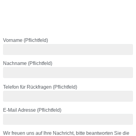
Vorname (Pflichtfeld)
Nachname (Pflichtfeld)
B
Telefon für Rückfragen (Pflichtfeld)
i
t
t
E-Mail Adresse (Pflichtfeld)
e
l
a
s
Wir freuen uns auf Ihre Nachricht, bitte beantworten Sie die