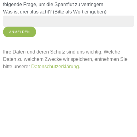
s
folgende Frage, um die Spamflut zu verringern:
e
Was ist drei plus acht? (Bitte als Wort eingeben)
d
i
e
s
e
Ihre Daten und deren Schutz sind uns wichtig. Welche
s
Daten zu welchem Zwecke wir speichern, entnehmen Sie
F
bitte unserer
Datenschutzerklärung
.
e
l
d
l
e
e
r
.