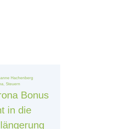
anne Hachenberg
na
,
Steuern
rona Bonus
t in die
längerung