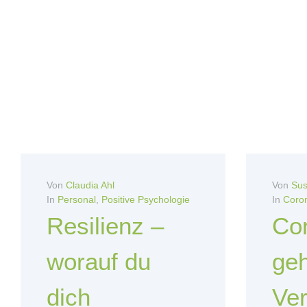
Von
Claudia Ahl
Von
Sus
In
Personal
,
Positive Psychologie
In
Coro
Resilienz –
Co
worauf du
geh
dich
Ver