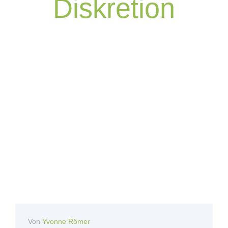
Diskretion
Von
Yvonne Römer