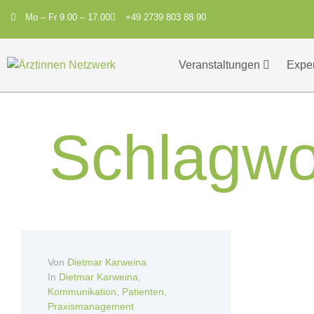
Mo – Fr 9.00 – 17.00
+49 2739 803 88 90
Veranstaltungen
Expe
Schlagwo
Von
Dietmar Karweina
In
Dietmar Karweina
,
Kommunikation
,
Patienten
,
Praxismanagement