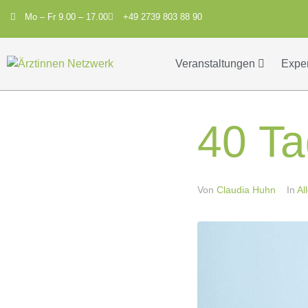
Mo – Fr 9.00 – 17.00
+49 2739 803 88 90
Veranstaltungen
Expe
40 T
Von
Claudia Huhn
In
Al