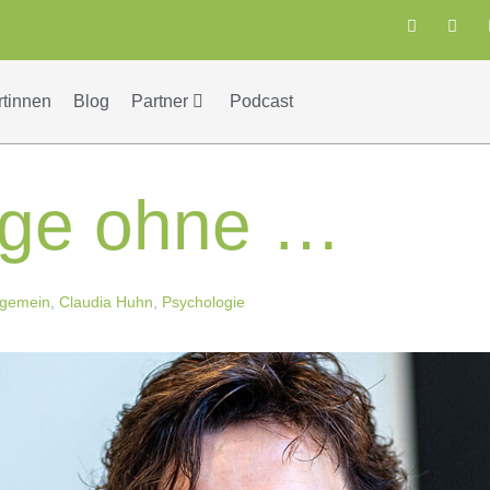
rtinnen
Blog
Partner
Podcast
age ohne …
lgemein
,
Claudia Huhn
,
Psychologie