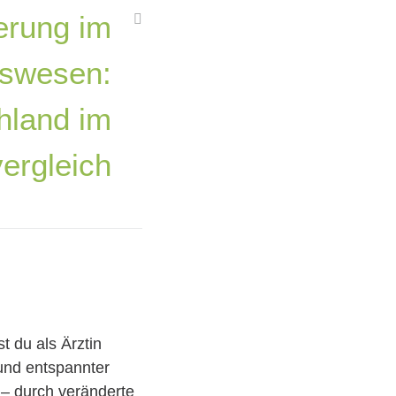
ierung im
tswesen:
hland im
ergleich
t du als Ärztin
 und entspannter
 – durch veränderte