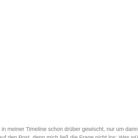
ch in meiner Timeline schon drüber gewischt, nur um dan
 den Post, denn mich ließ die Frage nicht los: Was wü