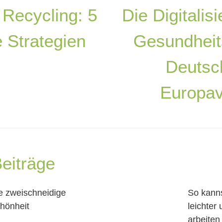
 Recycling: 5
Die Digitalis
 Strategien
Gesundhei
Deutsc
Europav
eiträge
e zweischneidige
So kanns
hönheit
leichter
arbeiten