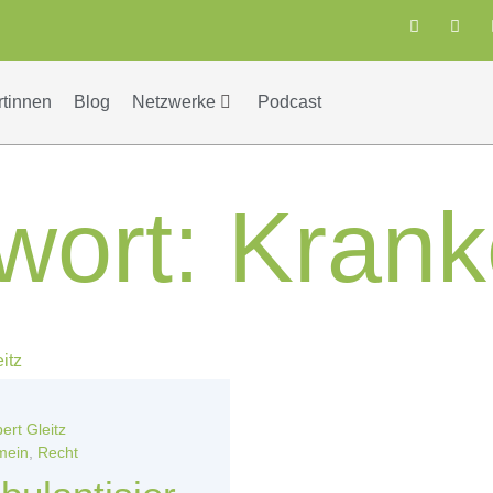
rtinnen
Blog
Netzwerke
Podcast
wort:
Krank
ert Gleitz
mein
,
Recht