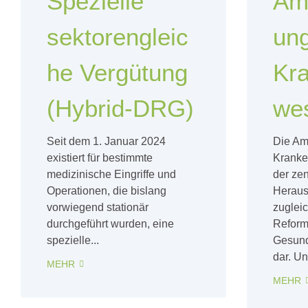
Spezielle
Amb
sektorengleic
un
he Vergütung
Kr
(Hybrid-DRG)
we
Seit dem 1. Januar 2024
Die Am
existiert für bestimmte
Kranke
medizinische Eingriffe und
der zen
Operationen, die bislang
Heraus
vorwiegend stationär
zuglei
durchgeführt wurden, eine
Reform
spezielle...
Gesund
dar. Unt
MEHR
MEHR