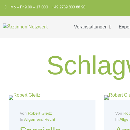
Mo – Fr 9.00 – 17.00
+49 2739 803 88 90
Veranstaltungen
Expe
Schlag
Von
Robert Gleitz
Von
Rob
In
Allgemein
,
Recht
In
Allge