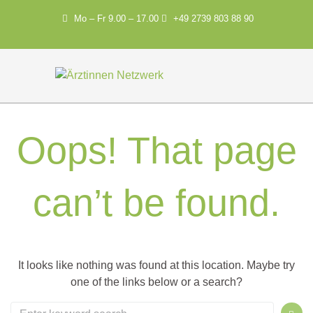
Mo – Fr 9.00 – 17.00
+49 2739 803 88 90
Oops! That page
can’t be found.
It looks like nothing was found at this location. Maybe try
one of the links below or a search?