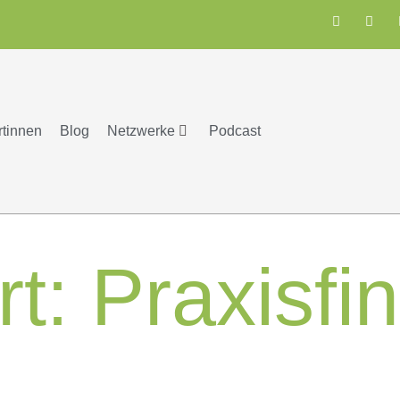
rtinnen
Blog
Netzwerke
Podcast
rt:
Praxisfi