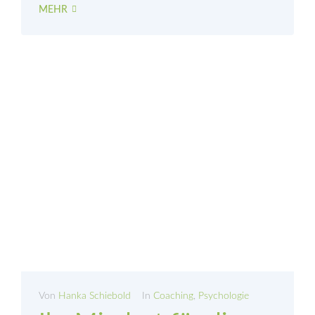
MEHR
Von
Hanka Schiebold
In
Coaching
,
Psychologie