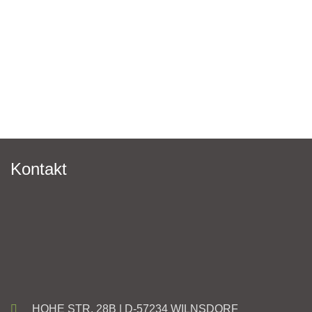
Kontakt
HOHE STR. 28B | D-57234 WILNSDORF