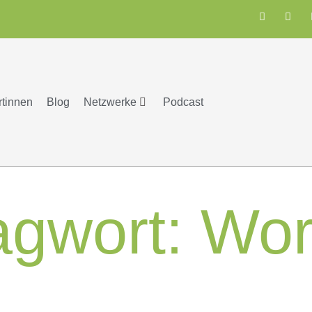
rtinnen
Blog
Netzwerke
Podcast
agwort:
Wor