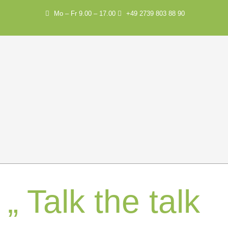
Mo – Fr 9.00 – 17.00
+49 2739 803 88 90
„ Talk the talk