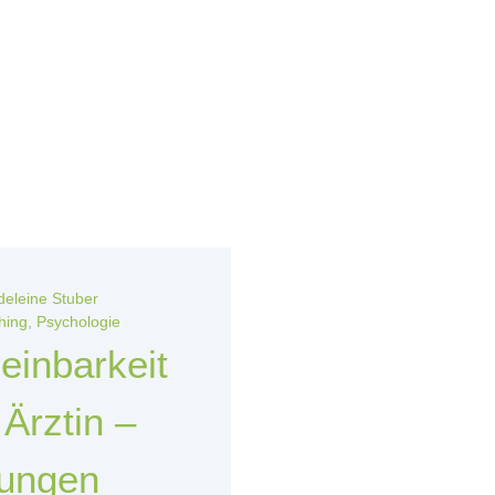
eleine Stuber
hing
,
Psychologie
einbarkeit
 Ärztin –
lungen