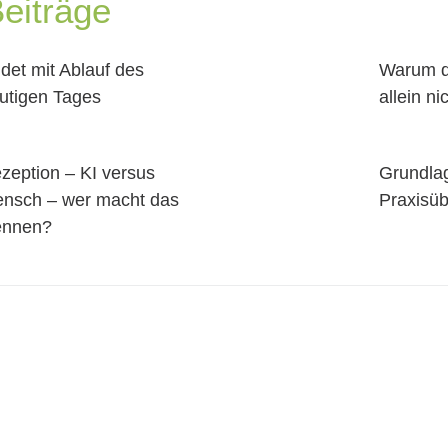
eiträge
det mit Ablauf des
Warum d
utigen Tages
allein n
zeption – KI versus
Grundla
nsch – wer macht das
Praxisü
nnen?