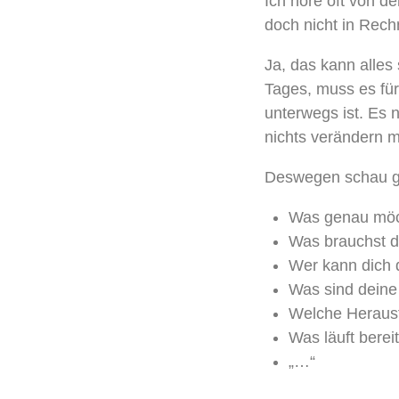
Ich höre oft von d
doch nicht in Rech
Ja, das kann alles
Tages, muss es für
unterwegs ist. Es n
nichts verändern m
Deswegen schau g
Was genau möc
Was brauchst d
Wer kann dich 
Was sind deine
Welche Herausf
Was läuft berei
„…“