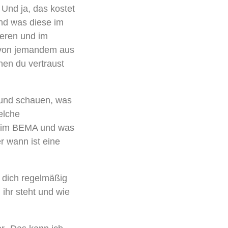
Und ja, das kostet
und was diese im
ieren und im
r von jemandem aus
en du vertraust
n und schauen, was
elche
t im BEMA und was
 wann ist eine
u dich regelmäßig
ihr steht und wie