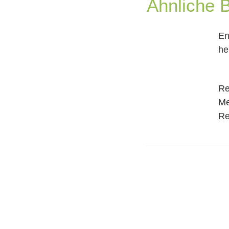
Ähnliche B
En
he
Re
Me
Re