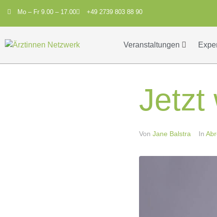
Mo – Fr 9.00 – 17.00
+49 2739 803 88 90
Veranstaltungen
Expe
Jetzt
Von
Jane Balstra
In
Ab