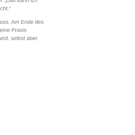
er „Das kann ich
cht.“
 muss. Am Ende des
eine Praxis
ird, selbst aber