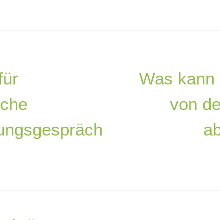
für
Was kann i
iche
von de
ungsgespräch
a