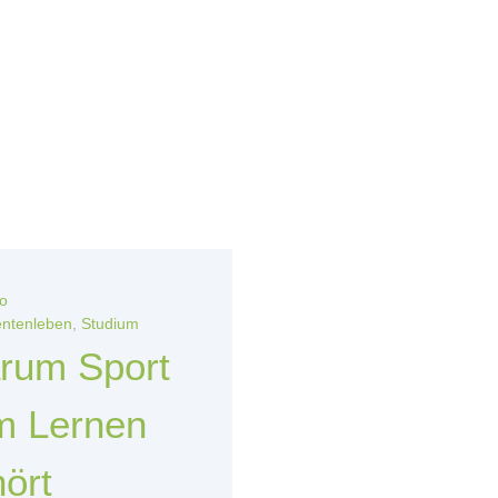
o
entenleben
,
Studium
rum Sport
m Lernen
ört