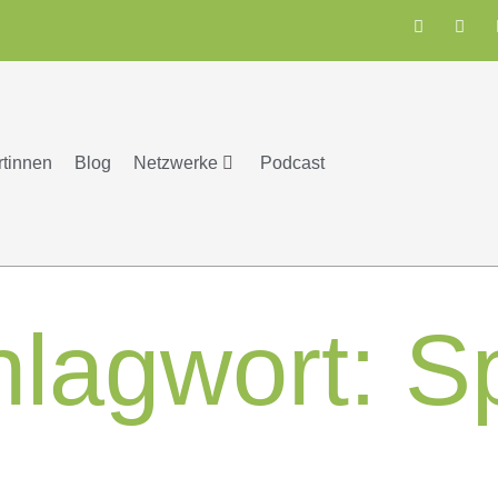
rtinnen
Blog
Netzwerke
Podcast
hlagwort:
S