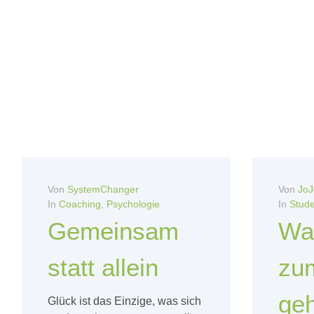
Von
SystemChanger
Von
JoJ
In
Coaching
,
Psychologie
In
Stud
Gemeinsam
Wa
statt allein
zu
geh
Glück ist das Einzige, was sich