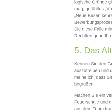
logische
Gründe gib
mag,
gefühltes „
V
o
„
Neue Besen kehre
Bewerbungsproze
Sie
diese Falle mi
Rechtfertigung
I
hr
5.
Das Al
K
ennen Sie d
en G
auszutreiben
und 
meine ich, dass S
begrüßen
.
Machen Sie ein ver
Feuerschale und
d
aus dem Team
tra