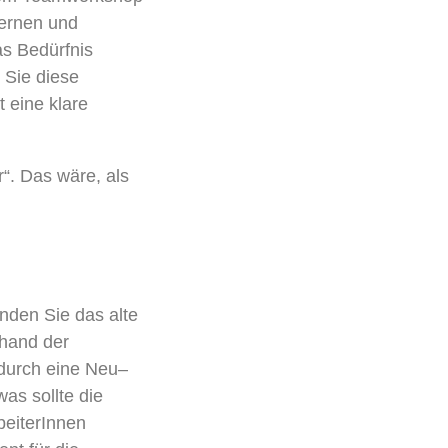
lernen und
s Bedürfnis
 Sie diese
t
eine klare
r
“
. Das wäre, als
inden Sie das alte
nhand der
 durch eine Neu
–
as sollte die
beiterInnen