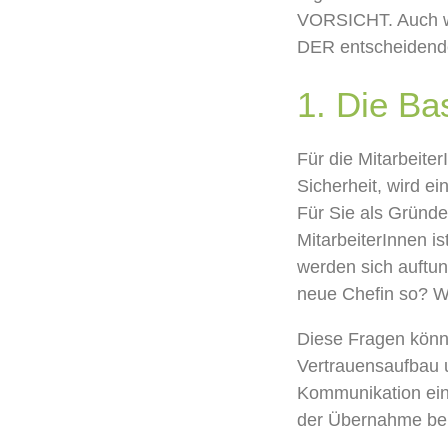
VORSICHT. A
uch
DER entscheiden
1.
Die
Ba
Für die Mitarbeite
Sicherheit,
wird
ei
Für Sie
als
Gründe
MitarbeiterInnen
is
werden
s
ich auftun
neue Chefin
so
?
W
Diese Fragen
kön
Vertrauensaufbau
Kommunikation
ei
der Übernahme be