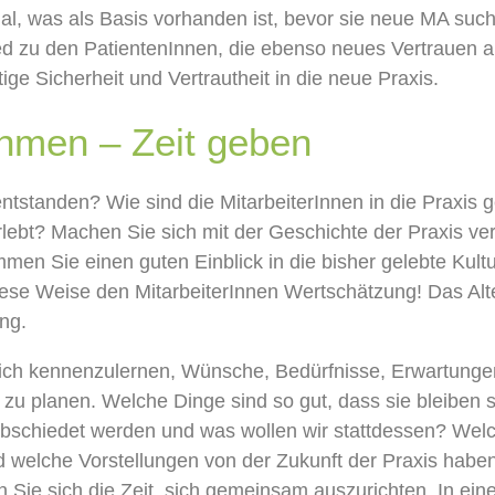
al
,
was als Basis vorhanden ist, bevor sie
neue MA suche
ed
zu den
Patienten
Innen, die ebenso neues Vertrauen
tige
Sicherheit und Vertrau
theit
in die neue Praxis.
ehmen
–
Zeit geben
 entstanden? Wie sind die MitarbeiterInnen
in die Praxi
rlebt? Machen Sie sich mit der
Geschichte der Praxis
ver
ommen
Sie einen guten Einblick
in die bisher gelebte Kult
diese Weise den
MitarbeiterInnen Wertsc
hätzung
!
Das Alt
ng
.
ich kennenzulernen, Wünsche
,
Bedürfnisse
,
Erwartunge
u planen. Welche Dinge sind so gut, dass sie bleiben 
bschiedet werden und was wollen wir
stattdessen
?
Welc
 welche Vorstellungen von der Zukunft der Praxis habe
 Sie sich
die
Zeit
,
sich gemeinsam auszurichten.
In ei