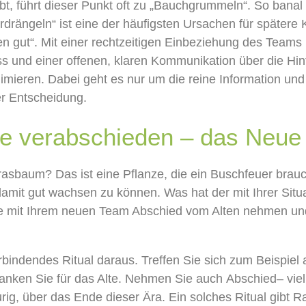
t, führt dieser Punkt oft
zu „Bauchgrummeln“
.
So
banal
rdrängeln“ ist eine der
häufigsten Ursachen für spätere K
n gut
“
.
Mit e
iner rechtzeitigen
Einbeziehung des Teams 
ss
und einer offenen, klaren
Kommunikation über die Hin
nimieren
. Dabei geht es nur um die
reine Information und
er Entscheidun
g.
te verabschieden
–
das Neue
rasbaum
? Das ist eine P
flanze, die ein Buschfeuer
brauc
damit
gut wachsen zu können.
Was hat der mit Ihre
r Situ
ie
mit
I
hrem neuen Team Abschied vom Alten nehmen un
bindendes Ritual daraus. Treffen Sie sich zum Beispiel 
anken Sie für das Alte
.
N
ehmen
S
ie
auch
Abschied
–
vie
urig, über
das Ende
dieser Ära
.
Ein solches
Ritual
gibt 