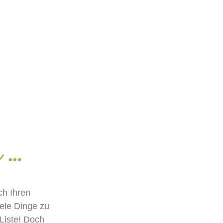
n
…
ch Ihren
iele Dinge zu
Liste!
Doch