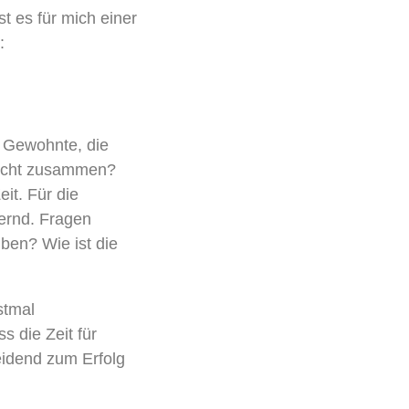
t es für mich einer
:
 Gewohnte,
die
bricht zusammen?
it. Für die
ernd. Fragen
iben? Wie ist die
rstmal
ss
die
Zeit für
idend zum Erfolg