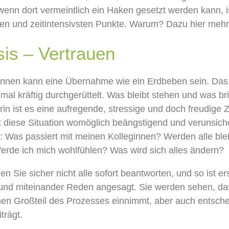
wenn dort vermeintlich ein Haken gesetzt werden kann, is
den
und zeitintensivsten Pun
kte. Warum? Dazu hier mehr
sis
–
Vertrauen
rInnen
kann
ein
e Übernahme wie ein
Erdbeben
sein
.
Das
nmal kräftig durchgerüttelt. Was bleibt stehen und was 
rin
ist es eine
aufregende,
stressige und doch freudige Ze
t
diese
Situation
womöglich
beängstigend und verunsich
:
Was
passiert
mit
meinen Kolleginnen? Werden
alle
ble
erde ich mich wohlfühlen?
Was wird sich
alles
ändern?
nen
Sie sicher
nicht alle sofort beantworte
n
, und so ist e
und
miteinander Reden
angesagt.
Sie werden sehen,
da
nen Großteil
des Prozesses ein
nimmt
, aber auch
entsche
i
tr
ägt
.