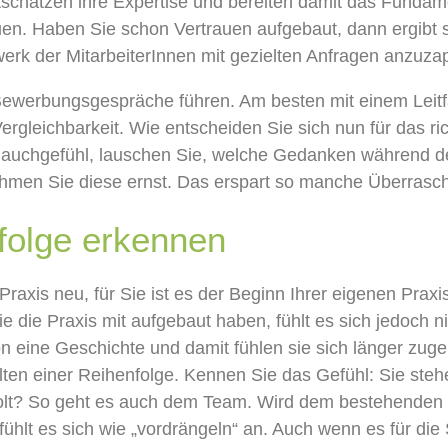
schätzen ihre Expertise
und
bereiten damit das Fundame
uen.
H
aben
Sie schon
Vertrauen aufgebaut, dann
ergibt 
werk
der
MitarbeiterInnen mit gezielten A
n
fragen
anzuza
ewerbungsgespräche führen. Am besten
mit einem
Leit
ergleichbarkeit
. Wie
entscheiden
Sie
sich
nun
für
das ri
Bauchgefühl
, lauschen Sie, welche Gedanken während 
hmen Sie diese ernst. Das erspart so manche Überrasc
folge erkennen
Praxis neu,
für Sie
ist
es
der Beginn Ihrer eigenen Praxis
ie die Praxis mit aufgebaut haben, fühlt es sich jedoch n
on eine
Geschichte und damit fühlen sie sich länger zugeh
lten ein
er
Reihenfolge.
Kennen Sie das Gefühl
: Sie ste
lt? So geht es
auch dem Team.
Wird
dem bestehenden
fühlt es s
ic
h
wie
„
vordrängeln
“
an. Auch wenn es für die