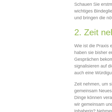
Schauen Sie erstm
wichtiges
Bindegli
und
bringen
die
nö
2.
Zeit n
Wie ist die Praxis
haben sie
bisher e
Gesprächen bek
signalisieren auf 
auch eine
Würdigu
Zeit
nehmen,
um s
gemeinsam Neues z
Dinge
können vera
wir
gemeinsam
und
Inhaberin
? Nehmen