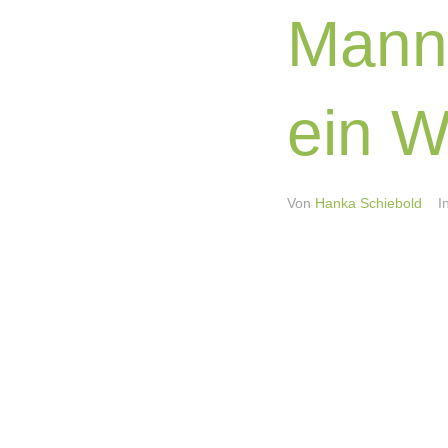
Manns
ein 
Von
Hanka Schiebold
I