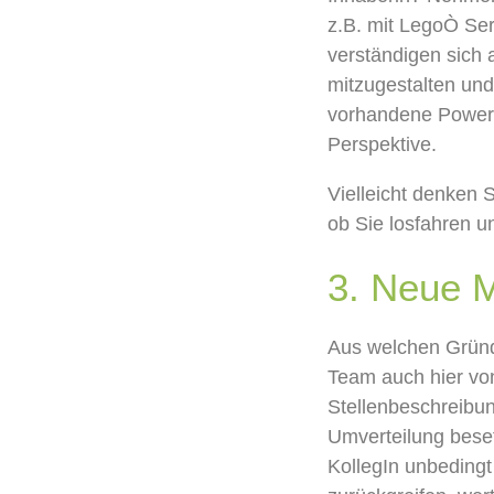
z.B. mit Lego
Ò
Ser
verständigen sich 
mit
zu
gestalten
und
vorhandene Power
Perspektive.
Vielleich
t
denken Si
ob Sie
losfahren u
3.
Neue M
Aus welchen Grün
Team
auch hier vo
Stellenbeschreibu
Umverteilung
bese
Kolleg
In
unbedingt