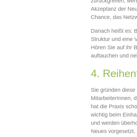
zurückgreifen,
wert
Akzeptanz der Ne
Chance, das Netz
Dan
ach
heißt es
:
B
Struktur
und eine V
H
ören Sie
auf
ihr 
auftauchen und
ne
4.
Reihen
S
ie gründen diese 
MitarbeiterInnen,
d
hat die Praxis sch
wichtig beim Einha
und werden überho
N
eues vorgesetzt, 