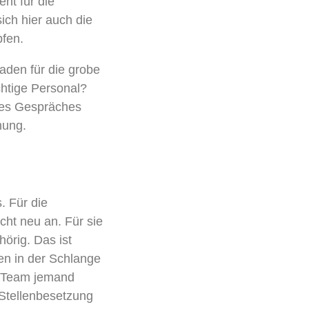
nt für die
sich
hier
auch die
pfen
.
faden für die grobe
chtige Personal?
des Gespräches
hung.
. Für die
icht
neu an. Für sie
örig. Das ist
hen in der Schlange
 Team
jemand
 Stellenbesetzung