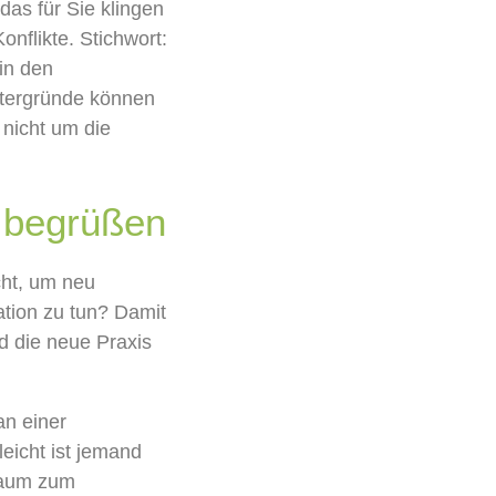
das
für Sie klingen
onflikte.
Stichwort
:
in den
tergründe
k
önnen
 nicht um die
 begrüßen
ht,
um
neu
ation
zu tun?
Damit
d d
ie
neue
Praxis
an einer
lleicht ist jemand
Raum zum