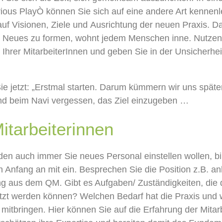
ious Play
Ò
können
S
ie sich auf eine andere Art kennen
auf Visionen, Ziele und
Ausrichtung der neuen Praxis.
Da
Neues zu
formen
, wohnt
jedem
Menschen inne
. Nutzen
 Ihre
r
Mitarbeiter
I
nnen und geben Sie
in
der
Unsicherhei
e jetzt
:
„
Erstmal starten.
D
arum kümmern wir uns späte
nd
beim Nav
i vergessen, das Ziel einzuge
ben
…
itarbeiterinnen
den
auch immer
S
ie
neues Personal einstellen wollen, b
n Anf
ang an
mit ein.
Besprechen Sie die Position z.B. a
ng aus
dem QM.
Gibt es Aufgaben/ Zuständigkeiten, die
tzt werden
k
önnen
?
W
elchen Bedarf
hat die
Praxis
und w
mitbringen
.
Hier
können Sie auf die Erfahrung der Mitar