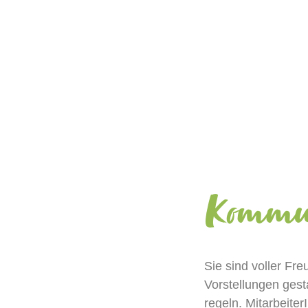
Kommun
Sie sind vol
l
er Fre
Vor
stellungen
gest
regeln.
Mitarbeiter