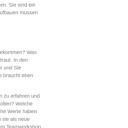
n. Sie sind
ein
 aufbauen müssen
s gekommen? Was
traut. In den
ur und Sie
e braucht
eb
en
n
zu erfahren und
sollen? Welche
he Werte haben
n sie
als neue
nem Teamw
orkshop