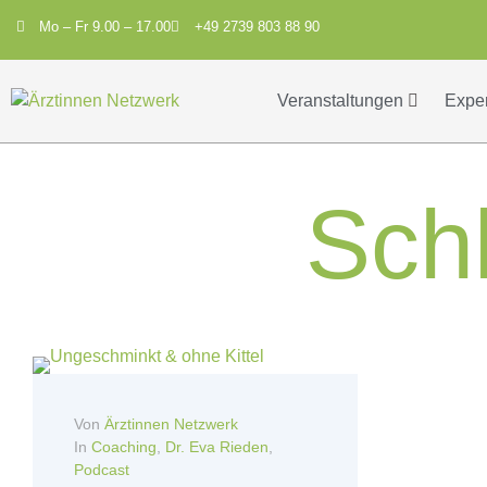
Mo – Fr 9.00 – 17.00
+49 2739 803 88 90
Veranstaltungen
Expe
Sch
Von
Ärztinnen Netzwerk
In
Coaching
,
Dr. Eva Rieden
,
Podcast