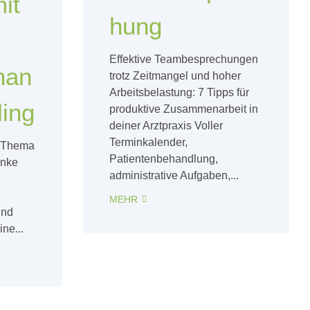
it
hung
Effektive Teambesprechungen
nan
trotz Zeitmangel und hoher
Arbeitsbelastung: 7 Tipps für
ling
produktive Zusammenarbeit in
deiner Arztpraxis Voller
Terminkalender,
m Thema
Patientenbehandlung,
anke
administrative Aufgaben,...
MEHR
und
ne...