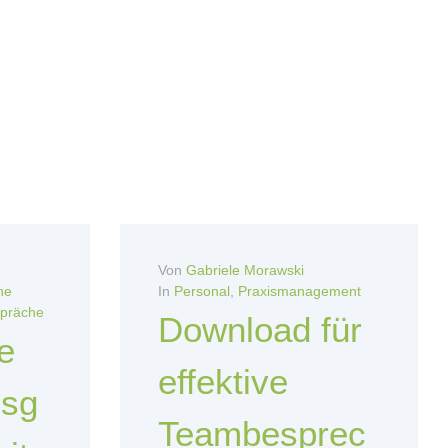
Von
Gabriele Morawski
ne
In
Personal
,
Praxismanagement
spräche
Download für
e
effektive
gsg
Teambesprec