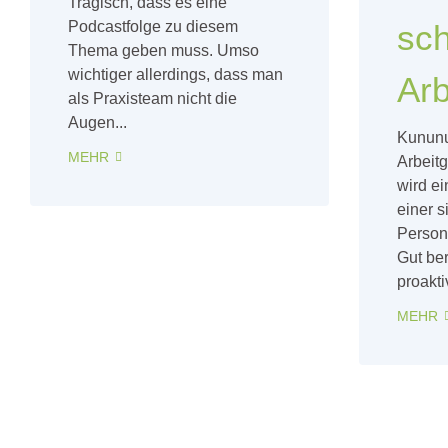
Tragisch, dass es eine
Podcastfolge zu diesem
sch
Thema geben muss. Umso
wichtiger allerdings, dass man
Arb
als Praxisteam nicht die
Augen...
Kununu
MEHR
Arbeit
wird ei
einer s
Person
Gut ber
proaktiv
MEHR