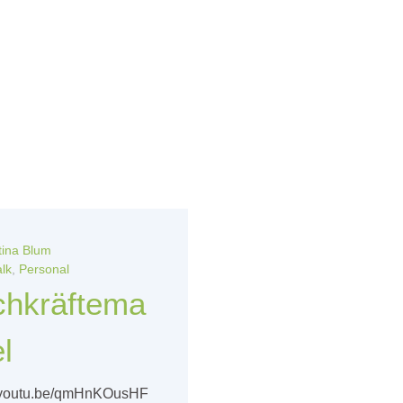
tina Blum
alk
,
Personal
chkräftema
l
//youtu.be/qmHnKOusHF