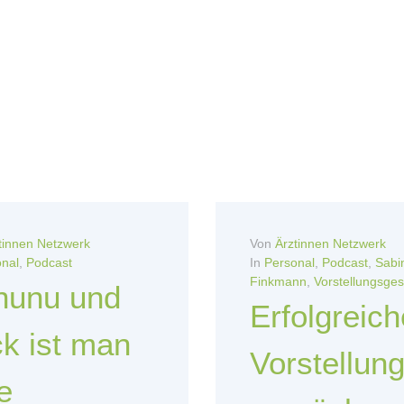
tinnen Netzwerk
Von
Ärztinnen Netzwerk
nal
,
Podcast
In
Personal
,
Podcast
,
Sabi
Finkmann
,
Vorstellungsge
nunu und
Erfolgreich
k ist man
Vorstellun
e