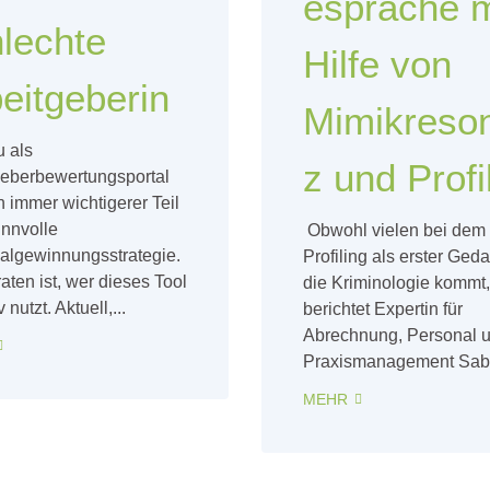
espräche m
lechte
Hilfe von
eitgeberin
Mimikreso
 als
z und Profi
geberbewertungsportal
n immer wichtigerer Teil
innvolle
Obwohl vielen bei de
algewinnungsstrategie.
Profiling als erster Ged
aten ist, wer dieses Tool
die Kriminologie kommt,
 nutzt. Aktuell,...
berichtet Expertin für
Abrechnung, Personal 
Praxismanagement Sabi
MEHR