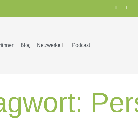
rtinnen
Blog
Netzwerke
Podcast
agwort:
Per