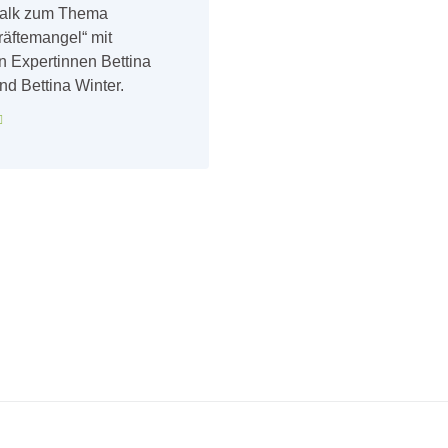
talk zum Thema
räftemangel“ mit
n Expertinnen Bettina
d Bettina Winter.